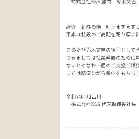
株式会社KSS 顧問 鈴木文吉
謹啓 新春の候 時下ますます
平素は特段のご高配を賜り厚く
このたび鈴木文吉の後任として
つきましては社業発展のために
なにとぞなお一層のご支援ご鞭
まずは略儀ながら書中をもちま
令和7年1月吉日
株式会社KSS 代表取締役社長