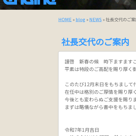
HOME
»
blog
»
NEWS
» 社長交代のご案
社長交代のご案内
謹啓 新春の候 時下ますます
平素は特段のご高配を賜り厚く
このたび12月末日をもちまして
在任中は格別のご厚情を賜り厚
今後とも変わらぬご支援を賜り
まずは略儀ながら書中をもちま
令和7年1月吉日