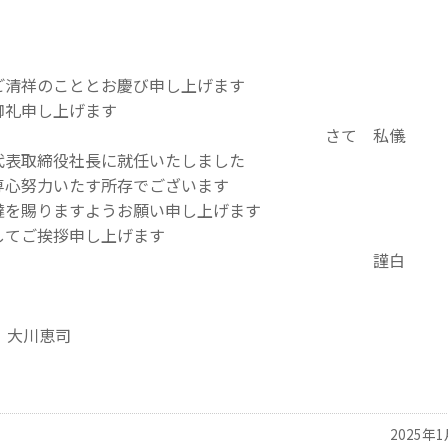
ご清祥のこととお慶び申し上げます
御礼申し上げます
さて 私儀
代表取締役社長に就任いたしました
専心努力いたす所存でございます
撻を賜りますようお願い申し上げます
してご挨拶申し上げます
謹白
 大川恵司
2025年1